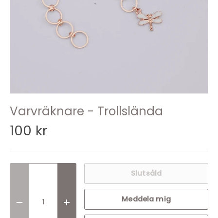
Varvräknare - Trollslända
100 kr
Slutsåld
Meddela mig
Translation missing: sv.cart.items.decrease_quantit
Translation missing: sv.cart.items.incr