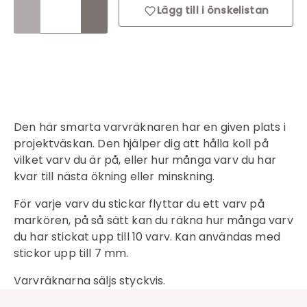
Lägg till i önskelistan
Inloggning krävs
Logga in på ditt konto för att lägga till
Den här smarta varvräknaren har en given plats i
produkter i din önskelista och se dina
projektväskan. Den hjälper dig att hålla koll på
tidigare sparade artiklar.
vilket varv du är på, eller hur många varv du har
kvar till nästa ökning eller minskning.
Inloggning
För varje varv du stickar flyttar du ett varv på
markören, på så sätt kan du räkna hur många varv
du har stickat upp till 10 varv. Kan användas med
stickor upp till 7 mm.
Varvräknarna säljs styckvis.