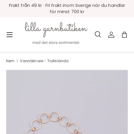
Frakt från 49 kr · Fri frakt inom Sverige när du handlar
för minst 700 kr
Sök
Logga in
Väs
Meny
Sök
Produkttyp
Alla
Hem
Varvräknare - Trollslända