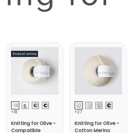
Endast online
Fløde / Cream
Ufarvet / Undyed
Morning Haze / Morgendis
Slate Gray / Skifergrå
Licorice / Lakrids
Fløde / Cream
Perlegrå / Pear
Tordensky
+18
+27
Knitting for Olive -
Knitting for Olive -
Compatible
Cotton Merino