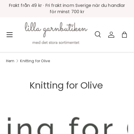
Frakt från 49 kr · Fri frakt inom Sverige när du handlar
för minst 700 kr
Sök
Logga in
Väs
Meny
Sök
Produkttyp
Alla
Hem
Knitting for Olive
Knitting for Olive