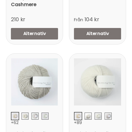
Cashmere
210 kr
104 kr
Från
Alternativ
Alternativ
Ufarvet / Undyed
Ufarvet / Undyed
Fløde / Cream
Sky / Cloud
Kalksten / Limestone
Snefnug / Snow Fl
Fløde / Cream
Sky / Clou
+62
+89