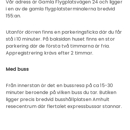
Vår adress är Gamla Flygplatsvägen 24 och ligger
i en av de gamla flygplatsterminalerna bredvid
155:an.
Utanför dörren finns en parkeringsficka där du får
stå i 10 minuter. På baksidan huset finns en stor
parkering där de första två timmarna är fria.
Appregistrering krävs efter 2 timmar.
Med buss
Från innerstan är det en bussresa på ca 15-30
minuter beroende på vilken buss du tar. Butiken
ligger precis bredvid busshållplatsen Amhult
resecentrum där flertalet expressbussar stannar.