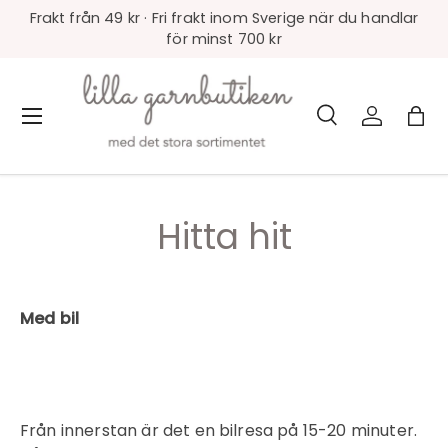
Frakt från 49 kr · Fri frakt inom Sverige när du handlar
för minst 700 kr
Sök
Logga in
Väs
Meny
Sök
Produkttyp
Alla
Hitta hit
Med bil
Från innerstan är det en bilresa på 15-20 minuter.