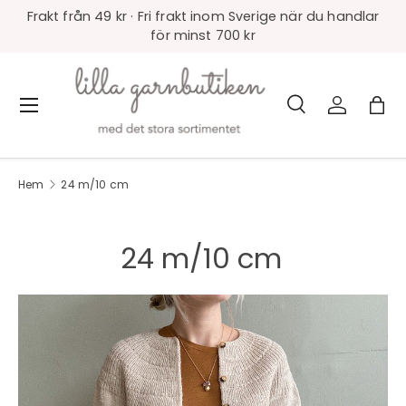
Frakt från 49 kr · Fri frakt inom Sverige när du handlar
för minst 700 kr
Sök
Logga in
Väs
Meny
Sök
Produkttyp
Alla
Hem
24 m/10 cm
24 m/10 cm