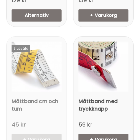
129 kr
139 kr
Alternativ
+ Varukorg
Slutsåld
Inloggning krävs
Logga in på ditt konto för att lägga till
produkter i din önskelista och se dina
tidigare sparade artiklar.
Inloggning
Måttband cm och
Måttband med
tum
tryckknapp
45 kr
59 kr
+ Varukorg
+ Varukorg