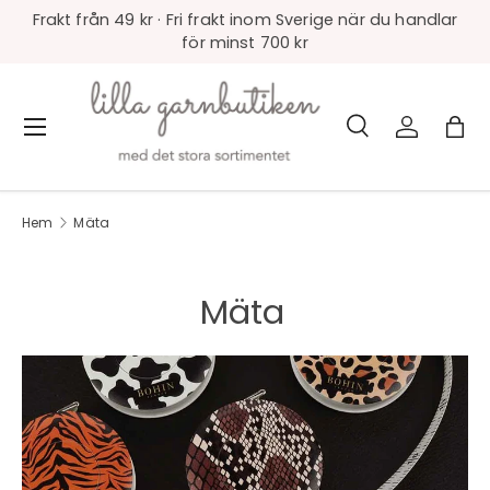
Frakt från 49 kr · Fri frakt inom Sverige när du handlar
för minst 700 kr
Sök
Logga in
Väs
Meny
Sök
Produkttyp
Alla
Hem
Mäta
Mäta