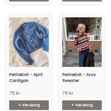
PetiteKnit - April
PetiteKnit - Aros
Cardigan
Sweater
75 kr
75 kr
+ Varukorg
+ Varukorg