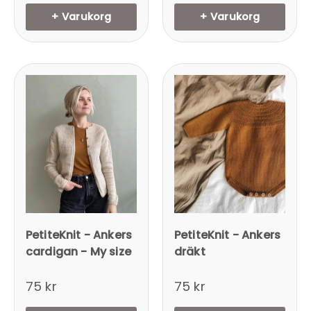
+ Varukorg
+ Varukorg
PetiteKnit - Ankers
PetiteKnit - Ankers
cardigan - My size
dräkt
75 kr
75 kr