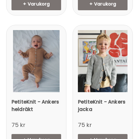
+ Varukorg
+ Varukorg
Inloggning krävs
Logga in på ditt konto för att lägga till
produkter i din önskelista och se dina
tidigare sparade artiklar.
PetiteKnit - Ankers
PetiteKnit - Ankers
heldräkt
jacka
Inloggning
75 kr
75 kr