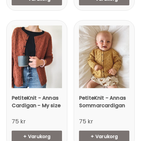
PetiteKnit - Annas
PetiteKnit - Annas
Cardigan - My size
Sommarcardigan
75 kr
75 kr
+ Varukorg
+ Varukorg