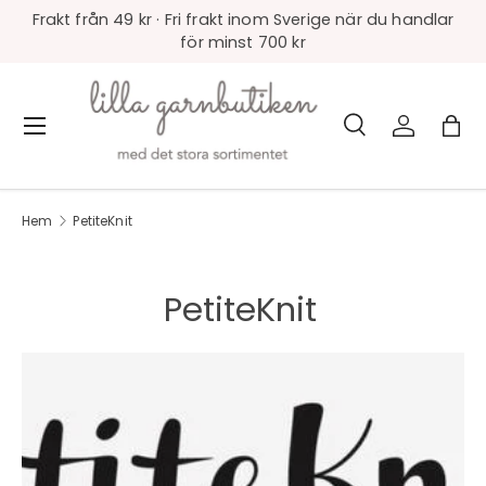
Frakt från 49 kr · Fri frakt inom Sverige när du handlar
för minst 700 kr
Sök
Logga in
Väs
Meny
Sök
Produkttyp
Alla
Hem
PetiteKnit
PetiteKnit