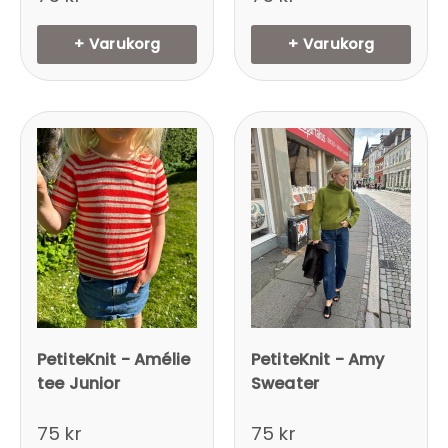
+ Varukorg
+ Varukorg
PetiteKnit - Amélie
PetiteKnit - Amy
tee Junior
Sweater
75 kr
75 kr