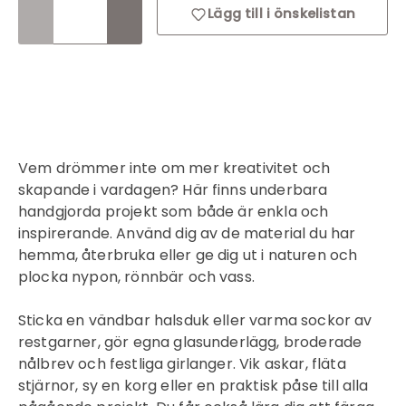
Lägg till i önskelistan
Vem drömmer inte om mer kreativitet och
skapande i vardagen? Här finns underbara
handgjorda projekt som både är enkla och
Inloggning krävs
inspirerande. Använd dig av de material du har
Logga in på ditt konto för att lägga till
hemma, återbruka eller ge dig ut i naturen och
produkter i din önskelista och se dina
plocka nypon, rönnbär och vass.
tidigare sparade artiklar.
Sticka en vändbar halsduk eller varma sockor av
Inloggning
restgarner, gör egna glasunderlägg, broderade
nålbrev och festliga girlanger. Vik askar, fläta
stjärnor, sy en korg eller en praktisk påse till alla