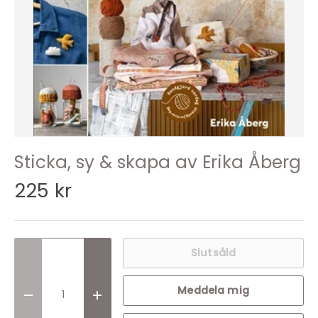
Sticka, sy & skapa av Erika Åberg
225 kr
Slutsåld
Meddela mig
Translation missing: sv.cart.items.decrease_quantit
Translation missing: sv.cart.items.incr