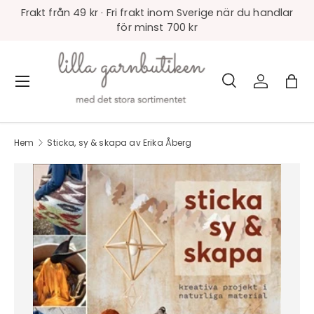
Frakt från 49 kr · Fri frakt inom Sverige när du handlar
för minst 700 kr
Sök
Logga in
Väs
Meny
Sök
Produkttyp
Alla
Hem
Sticka, sy & skapa av Erika Åberg