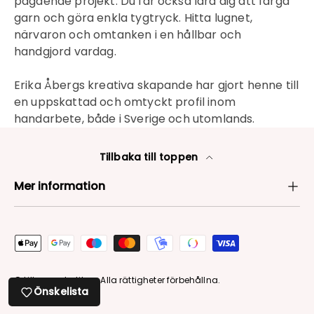
pågående projekt. Du får också lära dig att färga
garn och göra enkla tygtryck. Hitta lugnet,
närvaron och omtanken i en hållbar och
handgjord vardag.
Erika Åbergs kreativa skapande har gjort henne till
en uppskattad och omtyckt profil inom
handarbete, både i Sverige och utomlands.
Tillbaka till toppen
Mer information
Betalningsmetoder
© Lilla garnbutiken. Alla rättigheter förbehållna.
Önskelista