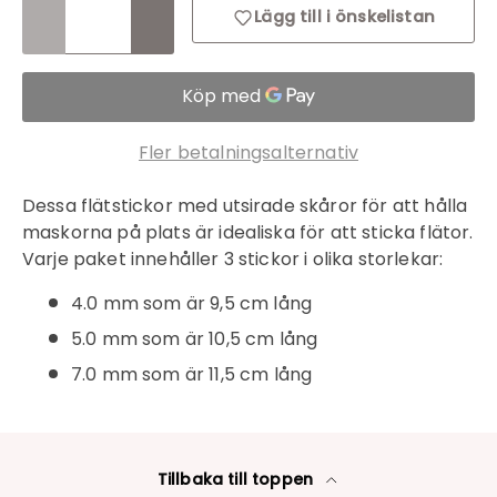
Lägg till i önskelistan
Inloggning krävs
Fler betalningsalternativ
Logga in på ditt konto för att lägga till
produkter i din önskelista och se dina
Dessa flätstickor med utsirade skåror för att hålla
tidigare sparade artiklar.
maskorna på plats är idealiska för att sticka flätor.
Varje paket innehåller 3 stickor i olika storlekar:
Inloggning
4.0 mm som är 9,5 cm lång
5.0 mm som är 10,5 cm lång
7.0 mm som är 11,5 cm lång
Tillbaka till toppen