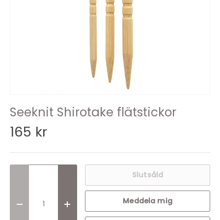
Seeknit Shirotake flätstickor
165 kr
Slutsåld
Meddela mig
Translation missing: sv.cart.items.decrease_quantit
Translation missing: sv.cart.items.incr