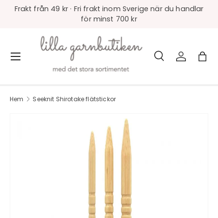
Frakt från 49 kr · Fri frakt inom Sverige när du handlar
för minst 700 kr
Sök
Logga in
Väs
Meny
Sök
Produkttyp
Alla
Hem
Seeknit Shirotake flätstickor