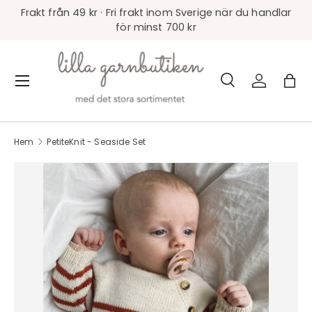
Frakt från 49 kr · Fri frakt inom Sverige när du handlar
för minst 700 kr
Sök
Logga in
Väs
Meny
Sök
Produkttyp
Alla
Hem
PetiteKnit - Seaside Set