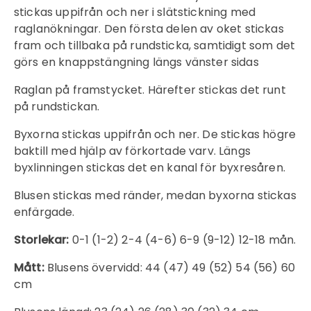
stickas uppifrån och ner i slätstickning med
raglanökningar. Den första delen av oket stickas
fram och tillbaka på rundsticka, samtidigt som det
görs en knappstängning längs vänster sidas
Raglan på framstycket. Härefter stickas det runt
på rundstickan.
Byxorna stickas uppifrån och ner. De stickas högre
baktill med hjälp av förkortade varv. Längs
byxlinningen stickas det en kanal för byxresåren.
Blusen stickas med ränder, medan byxorna stickas
enfärgade.
Inloggning krävs
Logga in på ditt konto för att lägga till
Storlekar:
0-1 (1-2) 2-4 (4-6) 6-9 (9-12) 12-18 mån.
produkter i din önskelista och se dina
Mått:
Blusens övervidd: 44 (47) 49 (52) 54 (56) 60
tidigare sparade artiklar.
cm
Inloggning