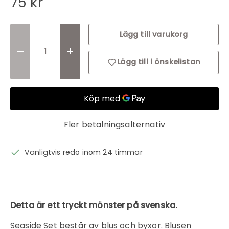
75 kr
Lägg till varukorg
Translation missing: sv.cart.items.decrease_quantit
Translation missing: sv.cart.items.incr
Lägg till i önskelistan
Fler betalningsalternativ
Vanligtvis redo inom 24 timmar
Detta är ett tryckt mönster på svenska.
Seaside Set består av blus och byxor. Blusen