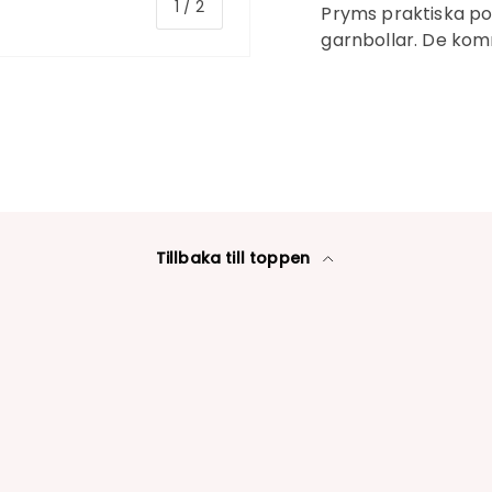
1
/
2
Pryms praktiska po
garnbollar. De komm
Tillbaka till toppen
Inloggning krävs
Logga in på ditt konto för att lägga till produkter i din
önskelista och se dina tidigare sparade artiklar.
Inloggning