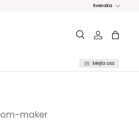
Svenska
Språk
Sök
Logga in
Väska
Mejla oss
Pom-maker