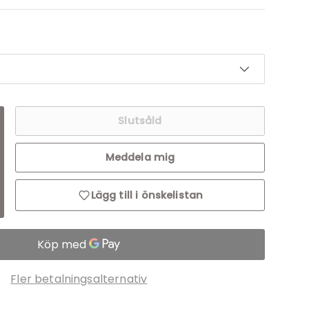
Slutsåld
Meddela mig
ng: sv.cart.items.decrease_quantity
ranslation missing: sv.cart.items.increase_quantity
Lägg till i önskelistan
Fler betalningsalternativ