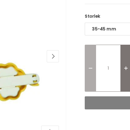
Storlek
35-45 mm
Translation missi
T