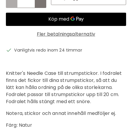
Fler betalningsalternativ
Vanligtvis redo inom 24 timmar
Inloggning krävs
Knitter's Needle Case till strumpstickor. I fodralet
finns det fickor till dina strumpstickor, så att du
Logga in på ditt konto för att lägga till
lätt kan hålla ordning på de olika storlekarna.
produkter i din önskelista och se dina
Fodralet passar till strumpstickor upp till 20 cm.
tidigare sparade artiklar.
Fodralet hålls stängt med ett snöre.
Inloggning
Notera, stickor och annat innehåll medföljer ej.
Färg: Natur