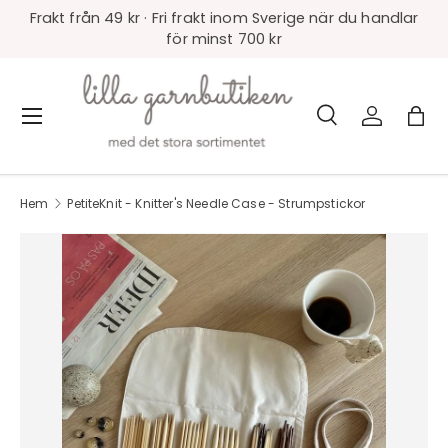
Frakt från 49 kr · Fri frakt inom Sverige när du handlar
för minst 700 kr
Sök
Logga in
Väs
Meny
Sök
Produkttyp
Alla
Hem
PetiteKnit - Knitter's Needle Case - Strumpstickor