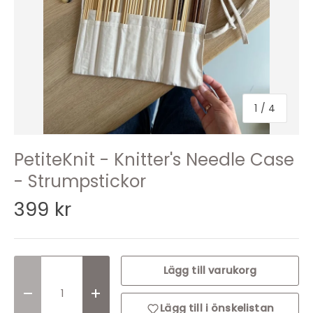
1
/
4
PetiteKnit - Knitter's Needle Case
- Strumpstickor
399 kr
Lägg till varukorg
Translation missing: sv.cart.items.decrease_quantit
Translation missing: sv.cart.items.incr
Lägg till i önskelistan