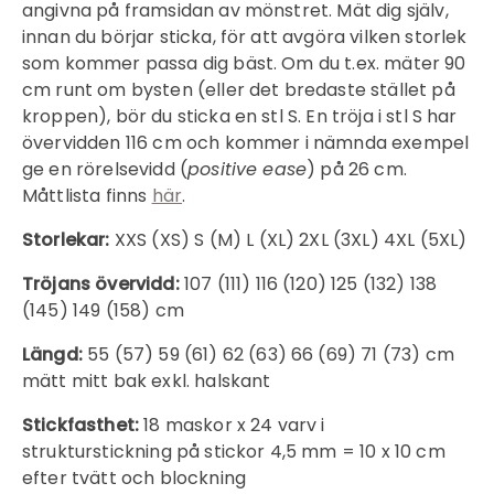
angivna på framsidan av mönstret. Mät dig själv,
innan du börjar sticka, för att avgöra vilken storlek
som kommer passa dig bäst. Om du t.ex. mäter 90
cm runt om bysten (eller det bredaste stället på
kroppen), bör du sticka en stl S. En tröja i stl S har
Inloggning krävs
övervidden 116 cm och kommer i nämnda exempel
ge en rörelsevidd (
positive ease
) på 26 cm.
Logga in på ditt konto för att lägga till
Måttlista finns
här
.
produkter i din önskelista och se dina
tidigare sparade artiklar.
Storlekar:
XXS (XS) S (M) L (XL) 2XL (3XL) 4XL (5XL)
Inloggning
Tröjans övervidd:
107 (111) 116 (120) 125 (132) 138
(145) 149 (158) cm
Längd:
55 (57) 59 (61) 62 (63) 66 (69) 71 (73) cm
mätt mitt bak exkl. halskant
Stickfasthet:
18 maskor x 24 varv i
strukturstickning på stickor 4,5 mm = 10 x 10 cm
efter tvätt och blockning