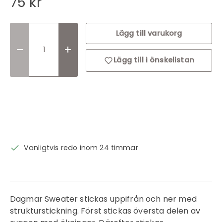
75 kr
Lägg till varukorg
Translation missing: sv.cart.items.decrease_quantit
Translation missing: sv.cart.items.incr
Lägg till i önskelistan
Vanligtvis redo inom 24 timmar
Dagmar Sweater stickas uppifrån och ner med
strukturstickning. Först stickas översta delen av