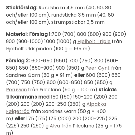
Stickförslag:
Rundsticka 4,5 mm (40, 60, 80
och/eller 100 cm), rundsticka 3,5 mm (40, 80
och/eller 100 cm), strumpstickor 3,5 mm
Material:
Förslag 1:
700 (700) 800 (800) 900 (900)
900 (900-1000) 1000 (1000) g
Hjelholt Triple
från
Hjelholt Uldspinderi (100 g = 165 m)
Förslag 2:
600-650 (650) 700 (750) 800 (800-
850) 850 (850-900) 900 (950) g
Peer Gynt
från
Sandnes Garn (50 g = 91 m)
eller
600 (600) 650
(700) 750 (750) 800 (800-850) 850 (850) g
Peruvian
från Filcolana (50 g = 100 m)
stickas
tillsammans med
150 (150) 150-200 (200) 200
(200) 200 (200) 200-250 (250) g
Alpakka
Følgetråd
från Sandnes Garn (50 g = 400
m)
eller
175 (175) 175 (200) 200 (200-225) 225
(225) 250 (250) g
Alva
från Filcolana (25 g = 175
m)