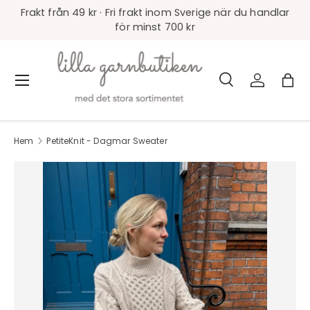
Frakt från 49 kr · Fri frakt inom Sverige när du handlar
för minst 700 kr
Sök
Logga in
Väs
Meny
Sök
Produkttyp
Alla
Hem
PetiteKnit - Dagmar Sweater