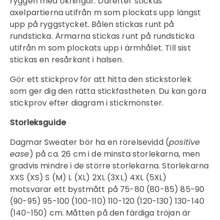
ryggen med ökningar. Därefter stickas
axelpartierna utifrån m som plockats upp längst
upp på ryggstycket. Bålen stickas runt på
rundsticka. Ärmarna stickas runt på rundsticka
utifrån m som plockats upp i ärmhålet. Till sist
stickas en resårkant i halsen.
Gör ett stickprov för att hitta den stickstorlek
som ger dig den rätta stickfastheten. Du kan göra
stickprov efter diagram i stickmönster.
Storleksguide
Dagmar Sweater bör ha en rörelsevidd (
positive
ease
) på ca. 26 cm i de minsta storlekarna, men
gradvis mindre i de större storlekarna. Storlekarna
XXS (XS) S (M) L (XL) 2XL (3XL) 4XL (5XL)
motsvarar ett bystmått på 75-80 (80-85) 85-90
(90-95) 95-100 (100-110) 110-120 (120-130) 130-140
(140-150) cm. Måtten på den färdiga tröjan är