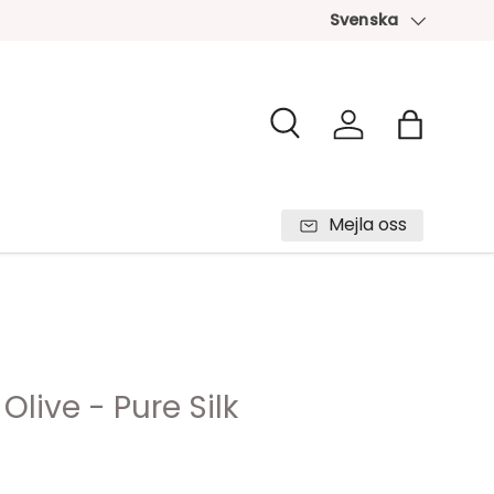
Svenska
Språk
Sök
Logga in
Väska
Mejla oss
 Olive - Pure Silk