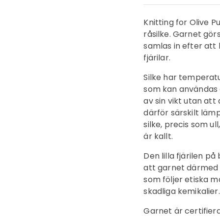
Knitting for Olive P
råsilke. Garnet görs
samlas in efter att
fjärilar.
Silke har temperat
Inloggning krävs
som kan användas å
Logga in på ditt konto för att lägga till produkter i din
av sin vikt utan at
önskelista och se dina tidigare sparade artiklar.
därför särskilt lä
silke, precis som u
Inloggning
är kallt.
Den lilla fjärilen på
att garnet därmed ä
som följer etiska m
skadliga kemikalier.
Garnet är certifi