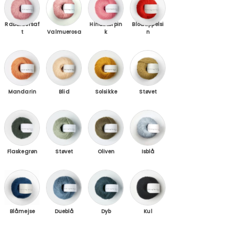
Rabarbersaf
Hindbærpin
Blodappelsi
t
Valmuerosa
k
n
isies
 / Hokkaido
Mandarin Orange
Blid Fersken / Soft Peach
Solsikke / Sunflower
Støvet Honning / Dust
Mandarin
Blid
Solsikke
Støvet
urd / Lemon Curd
Flaskegrøn / Bottle Green
Støvet Artiskok / Dusty Artichoke
Oliven / Olive
Isblå / Ice Blue
Flaskegrøn
Støvet
Oliven
Isblå
lue
å / Poppy Blue
Blåmejse / Blue Tit
Dueblå / Dove Blue
Dyb Petroleumsblå / Deep Petrol
Kul / Coal
Blåmejse
Dueblå
Dyb
Kul