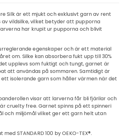
ure Silk är ett mjukt och exklusivt garn av rent
 av vildsilke, vilket betyder att pupporna
 larverna har krupit ur pupporna och blivit
urreglerande egenskaper och är ett material
ret om. Silke kan absorbera fukt upp till 30%
t det upplevs som fuktigt och tungt, garnet är
mpat att användas på sommaren. Samtidigt är
ll, ett isolerande garn som håller värmen när det
 banderollen visar att larverna får bli fjärilar och
r cruelty free. Garnet spinns på ett spinneri
ål och miljömål vilket ger ett garn helt utan
erat med STANDARD 100 by OEKO-TEX®.