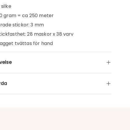
 silke
 50 gram = ca 250 meter
ade stickor: 3 mm
ickfasthet: 28 maskor x 38 varv
lagget tvättas för hand
velse
rda