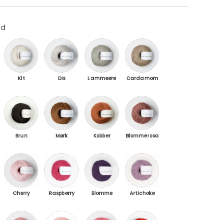
ed
Cream
Kit / Putty
Dis / Haze
Lammeøre / Lamb's Ears
Cardamom / Kardem
Kit
Dis
Lammeøre
Cardamom
rk
Brun Bjørn / Brown bear
Mørk Cognac /Dark Cognac
Kobber / Copper
Blommerosa / Plum Ro
Brun
Mørk
Kobber
Blommerosa
ermelon
 Powder
Cherry Blossom
Raspberry Red
Blomme / Plum
Artichoke Purple
Cherry
Raspberry
Blomme
Artichoke
nicorn Purple
anemone / French Anemone
Rabarbersaft / Rhubarb Juice
Valmuerosa / Poppy Rose
Hindbærpink / Raspberry Pink
Blodappelsin / Blood 