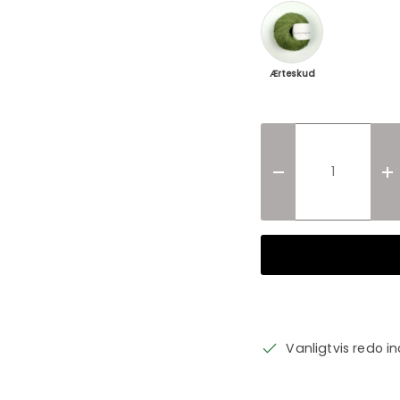
Ærteskud / Pea sh
Ærteskud
Translation missi
T
Vanligtvis redo 