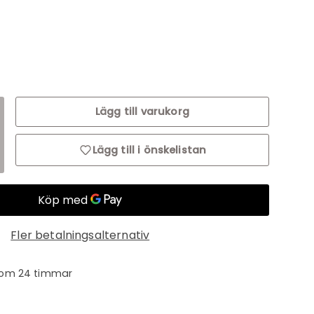
oots
Lägg till varukorg
ng: sv.cart.items.decrease_quantity
ranslation missing: sv.cart.items.increase_quantity
Lägg till i önskelistan
Fler betalningsalternativ
inom 24 timmar