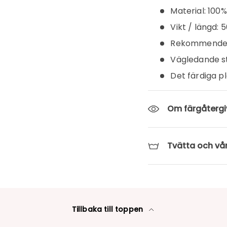
Material: 100%
Vikt / längd:
Rekommender
Vägledande st
Det färdiga p
Om färgåtergi
Tvätta och vå
Tillbaka till toppen