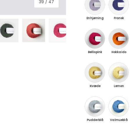
39
/
47
Enhjørning
Fransk
Bellispink / Pink Da
Hokkaido
Bellispink
Hokkaido
Kvæde / Quince
Lemon C
Kvæde
Lemon
Pudderblå / Soft B
Valmuebl
Pudderblå
Valmueblå