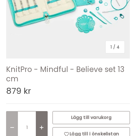
1
/
4
KnitPro - Mindful - Believe set 13
cm
879 kr
Lägg till varukorg
Translation missing: sv.cart.items.decrease_quantit
Translation missing: sv.cart.items.incr
Lägg till i önskelistan