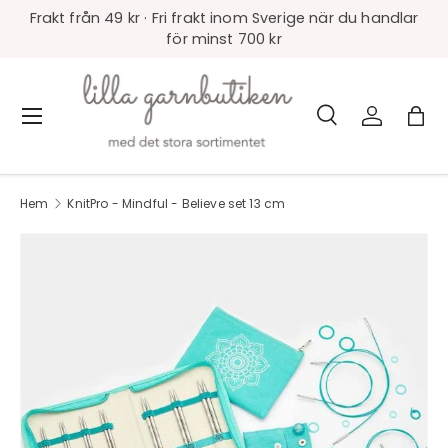
Frakt från 49 kr · Fri frakt inom Sverige när du handlar
för minst 700 kr
Sök
Logga in
Väs
Meny
Sök
Produkttyp
Alla
Hem
KnitPro - Mindful - Believe set 13 cm