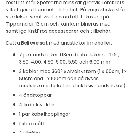
rostfritt stål. Spetsarna minskar gradvis i omkrets
Logga in på ditt konto för att lägga till
vilket gör att garnet glider fint. På varje sticka står
produkter i din önskelista och se dina
storleken samt visdomsord att fokusera på.
tidigare sparade artiklar.
Tipparna är 13 cm och kan kombineras med
Inloggning
samtliga KnitPros accessoarer och tillbehör.
Detta
Believe set
med ändstickor innehåller:
7 par ändstickor (13cm) i storlekarna 3.00,
3.50, 4.00, 4.50, 5.00, 5.50 och 6.00 mm
3 kablar med 360° Swivelsystem (1 x 60cm, 1 x
80cm and 1 x 100cm och då avses
rundstickans hela längd inklusive ändstickor)
4 ändstoppar
4 kabelnycklar
1 par kabelkopplingar
1 stickmått