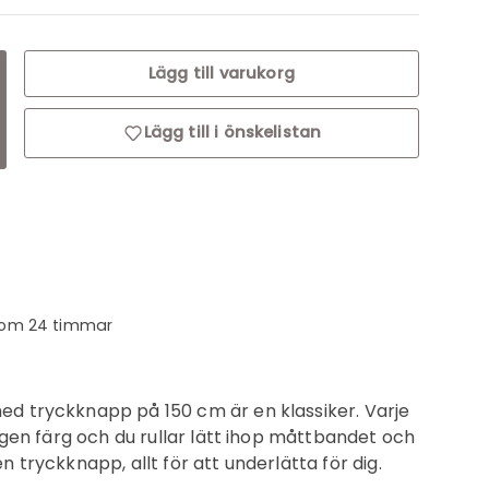
Lägg till varukorg
ng: sv.cart.items.decrease_quantity
ranslation missing: sv.cart.items.increase_quantity
Lägg till i önskelistan
inom 24 timmar
 tryckknapp på 150 cm är en klassiker. Varje
egen färg och du rullar lätt ihop måttbandet och
 tryckknapp, allt för att underlätta för dig.