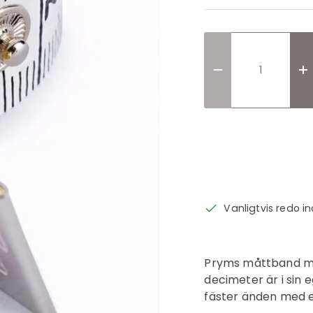
Translation missi
T
Vanligtvis redo 
Pryms måttband med
decimeter är i sin 
fäster änden med en