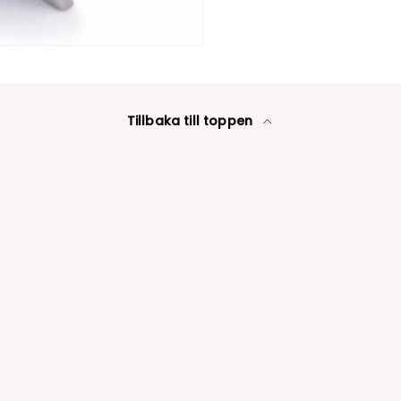
Tillbaka till toppen
Inloggning krävs
Logga in på ditt konto för att lägga till produkter i din
önskelista och se dina tidigare sparade artiklar.
Inloggning