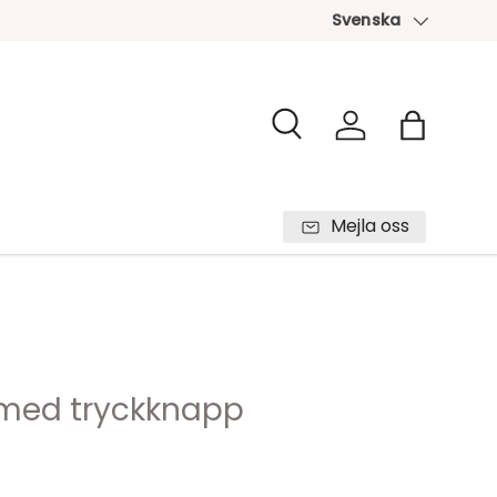
Svenska
Språk
Sök
Logga in
Väska
Mejla oss
med tryckknapp