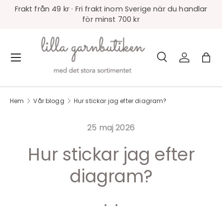
Frakt från 49 kr · Fri frakt inom Sverige när du handlar
för minst 700 kr
Sök
Logga in
Väs
Meny
Sök
Produkttyp
Alla
Hem
Vår blogg
Hur stickar jag efter diagram?
25 maj 2026
Hur stickar jag efter
diagram?
• •