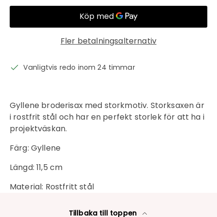
Fler betalningsalternativ
Inloggning krävs
Vanligtvis redo inom 24 timmar
Logga in på ditt konto för att lägga till
produkter i din önskelista och se dina
tidigare sparade artiklar.
Gyllene broderisax med storkmotiv. Storksaxen är
i rostfrit stål och har en perfekt storlek för att ha i
Inloggning
projektväskan.
Färg: Gyllene
Längd: 11,5 cm
Material: Rostfritt stål
Tillbaka till toppen