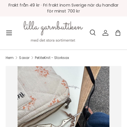
Frakt från 49 kr · Fri frakt inom Sverige när du handlar
för minst 700 kr
Sök
Logga in
Väs
Meny
Sök
Produkttyp
Alla
Hem
Saxar
PetiteKnit - Storksax