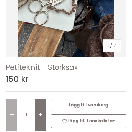
1
/
7
PetiteKnit - Storksax
150 kr
Lägg till varukorg
Translation missing: sv.cart.items.decrease_quantit
Translation missing: sv.cart.items.incr
Lägg till i önskelistan