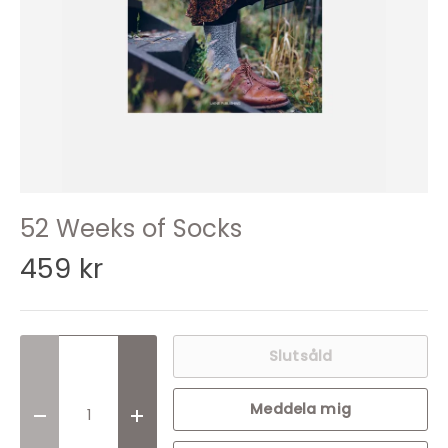
52 Weeks of Socks
459 kr
Slutsåld
Meddela mig
Translation missing: sv.cart.items.decrease_quantit
Translation missing: sv.cart.items.incr