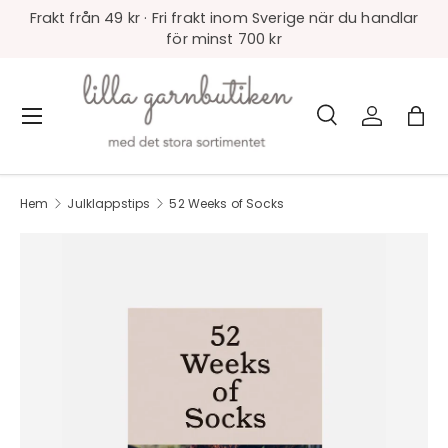
Frakt från 49 kr · Fri frakt inom Sverige när du handlar
för minst 700 kr
Sök
Logga in
Väs
Meny
Sök
Produkttyp
Alla
Hem
Julklappstips
52 Weeks of Socks