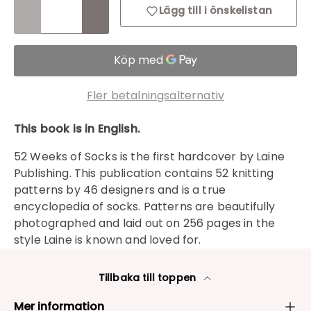
Lägg till i önskelistan
Inloggning krävs
Fler betalningsalternativ
Logga in på ditt konto för att lägga till
produkter i din önskelista och se dina
This book is in English.
tidigare sparade artiklar.
52 Weeks of Socks is the first hardcover by Laine
Inloggning
Publishing. This publication contains 52 knitting
patterns by 46 designers and is a true
encyclopedia of socks. Patterns are beautifully
photographed and laid out on 256 pages in the
style Laine is known and loved for.
Tillbaka till toppen
Mer information